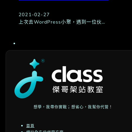
2021-02-27
上次去WordPress小聚，遇到一位伙…
想學，我帶你實戰；想省心，我幫你代管！
首頁