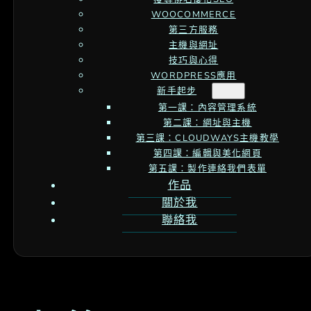
WOOCOMMERCE
第三方服務
主機與網址
技巧與心得
WORDPRESS應用
新手起步
第一課：內容管理系統
第二課：網址與主機
第三課：CLOUDWAYS主機教學
第四課：編輯與美化網頁
第五課：製作連絡我們表單
作品
關於我
聯絡我