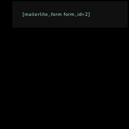
[mailerlite_form form_id=2]