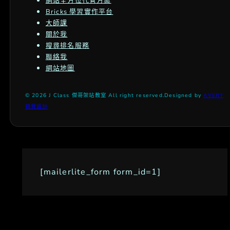
網站全方位代管方案
Bricks 學習實作平台
大師課
關於我
搜尋排名服務
聯絡我
網站地圖
© 2026 J Class 傑哥架站教室 All right reserved.
Designed by
AVERY
視覺設計
[mailerlite_form form_id=1]