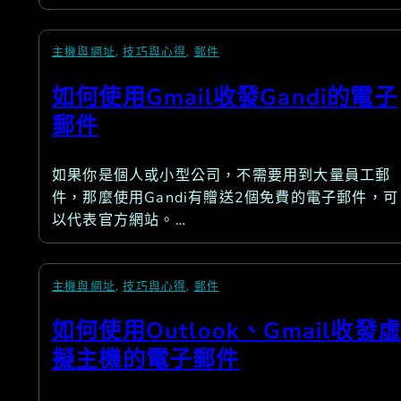
主機與網址
,
技巧與心得
,
郵件
如何使用Gmail收發Gandi的電子
郵件
如果你是個人或小型公司，不需要用到大量員工郵
件，那麼使用Gandi有贈送2個免費的電子郵件，可
以代表官方網站。…
主機與網址
,
技巧與心得
,
郵件
如何使用Outlook、Gmail收發虛
擬主機的電子郵件