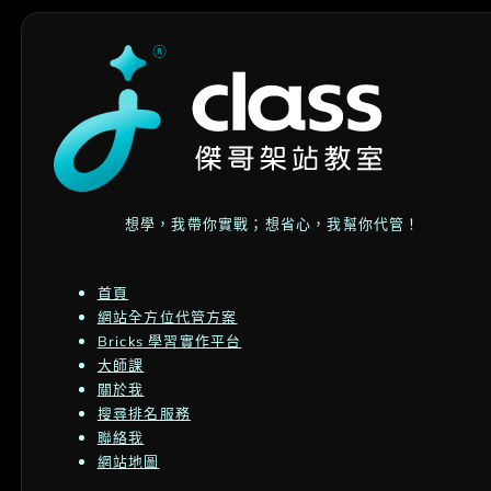
想學，我帶你實戰；想省心，我幫你代管！
首頁
網站全方位代管方案
Bricks 學習實作平台
大師課
關於我
搜尋排名服務
聯絡我
網站地圖