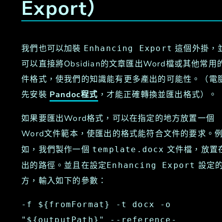
Export）
我們也可以加裝
這個外掛，
Enhancing Export
可以直接將Obsidian的文章匯出Word檔或其他常用
件格式，使我們的知識能有更多產出的可能性。（電
先安裝
Pandoc程式
，才能正確轉換並匯出格式）。
如果要匯出Word格式，可以在指定的地方放置一個
Word文件範本，使匯出的格式能符合文件的要求。
如，我們製作一個
文件檔，放置
template.docx
出的路徑。並且在設定
設定
Enhancing Export
方，輸入如下的參數：
-f ${fromFormat} -t docx -o 
"${outputPath}" --reference-