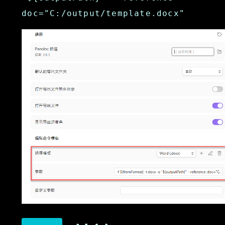
doc="C:/output/template.docx"